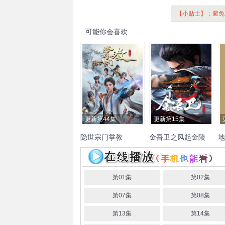
【小贴士】：避免
可能你会喜欢
更新第44集
更新第15集
隐世宗门掌教
金吾卫之风起金陵
地
金弦
杨天翔
赵熠彤
赵爽
千
尚
市
第01集
第02集
大
第07集
第08集
第13集
第14集