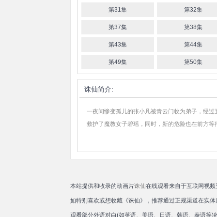
第31集
第32集
第37集
第38集
第43集
第44集
第49集
第50集
诛仙
简介:
一夜间惨变孤儿的张小凡被青云门收为弟子，经过
救护了魔教女子碧瑶，同时，新的危险也在前方等
本站提供和收录的动画片
诛仙
在线观看来自于互联网视频
如特别喜欢或想收藏《诛仙》，推荐通过正规渠道在实体
观看部分外语对白(如英语、美语、日语、韩语、泰语等