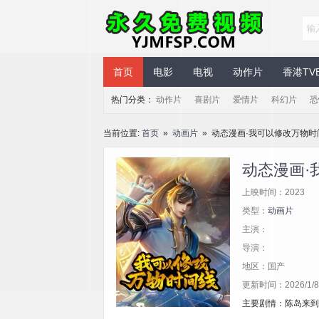
永久免费视频
首页
电影
电视
动作片
香港TV
热门分类：
动作片
喜剧片
爱情片
科幻片
恐
当前位置:
首页
»
动画片
» 动态漫画·我可以修改万物
动态漫画·
上映时间：2023
类型：
动画片
主演：
导演：
地区：国产
更新时间：2026/1/8 
主要剧情：陈岛来到