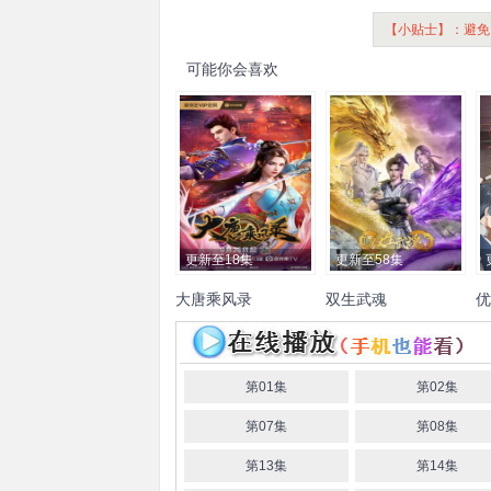
【小贴士】：避免
可能你会喜欢
更新至18集
更新至58集
大唐乘风录
双生武魂
优
南
藤新
李兰陵
常蓉珊
林帽
王秋皓
刘曼
李敏
大鲲
楚
齐
帽
叶知秋
越
乔苏
余昌宇
彻
海
第01集
第02集
第07集
第08集
第13集
第14集