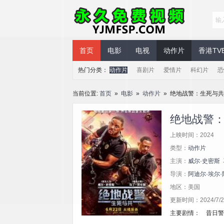
永久免费视频
首页
电影
电视
动作片
香港TV
热门分类：
动作片
喜剧片
爱情片
科幻片
恐
当前位置:
首页
»
电影
»
动作片
» 绝地战警：生死与共
绝地战警
上映时间：2024
类型：
动作片
主演：
威尔·史密斯
导演：
阿迪尔·埃尔·
地区：美国
更新时间：2024/7/23
主要剧情： 昔日警