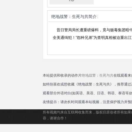
HD
滕
绝地战警：生死与共
简介:
昔日警局局长遭重磅爆料，竟与贩毒集团暗中勾
全美通缉犯！“怨种兄弟”为查明真相被迫重出
本站提供和收录的动作片
绝地战警：生死与共
在线观看来
如特别喜欢或想收藏《绝地战警：生死与共》，推荐通过
观看部分外语对白(如英语、美语、日语、韩语、泰语等
友情提示：请勿长时间观看本站视频，注意保护视力并预
所有视频均来自互联网收集而来，版权归原创者所有如果
容，谢谢合作！