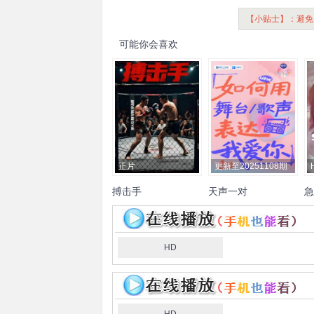
【小贴士】：避免
可能你会喜欢
正片
更新至20251108期
搏击手
天声一对
急
陆毅
鲍蕾
陈乔恩
曾伟昌
凯
艾热
孜巴
黄子韬
徐艺洋
斯
杜淳
王灿兮
姜潮
麦迪娜
娜
HD
夫
德
奥
莱