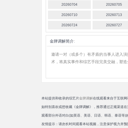
20260704
20260705
20260710
20260713
20260724
20260727
金牌调解
简介:
邀请一对（或多个）有矛盾的当事人进入演
术，将真实事件和综艺手段完美交融，塑造
本站提供和收录的综艺片
金牌调解
在线观看来自于互联网
如特别喜欢或想收藏《金牌调解》，推荐通过正规渠道在
观看部分外语对白(如英语、美语、日语、韩语、泰语等
友情提示：请勿长时间观看本站视频，注意保护视力并预