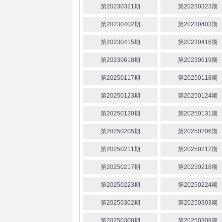
第20230321期
第20230323期
第20230402期
第20230403期
第20230415期
第20230416期
第20230618期
第20230619期
第20250117期
第20250118期
第20250123期
第20250124期
第20250130期
第20250131期
第20250205期
第20250206期
第20250211期
第20250212期
第20250217期
第20250218期
第20250223期
第20250224期
第20250302期
第20250303期
第20250308期
第20250309期