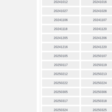
20241012
20241016
20241027
20241028
20241106
20241107
20241118
20241120
20241205
20241206
20241216
20241220
20250105
20250107
20250117
20250119
20250212
20250213
20250222
20250224
20250305
20250306
20250317
20250318
20250324
20250325