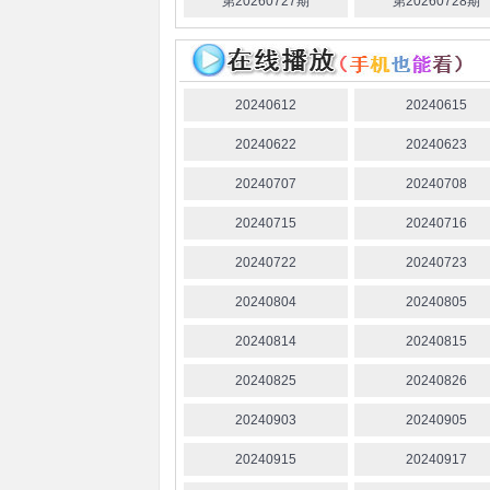
第20260727期
第20260728期
20240612
20240615
20240622
20240623
20240707
20240708
20240715
20240716
20240722
20240723
20240804
20240805
20240814
20240815
20240825
20240826
20240903
20240905
20240915
20240917