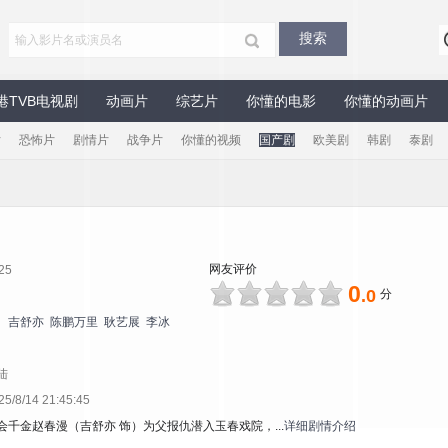
港TVB电视剧
动画片
综艺片
你懂的电影
你懂的动画片
片
恐怖片
剧情片
战争片
你懂的视频
国产剧
欧美剧
韩剧
泰剧
网友评价
25
0
.0
分
吉舒亦
陈鹏万里
耿艺展
李冰
陆
8/14 21:45:45
会千金赵春漫（吉舒亦 饰）为父报仇潜入玉春戏院，...
详细剧情介绍