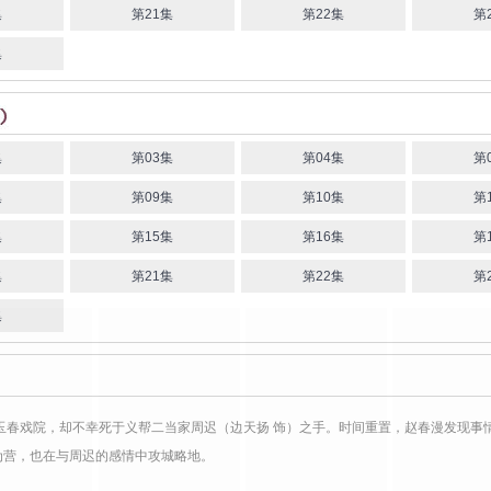
集
第21集
第22集
第
集
集
第03集
第04集
第
集
第09集
第10集
第
集
第15集
第16集
第
集
第21集
第22集
第
集
玉春戏院，却不幸死于义帮二当家周迟（边天扬 饰）之手。时间重置，赵春漫发现事
为营，也在与周迟的感情中攻城略地。