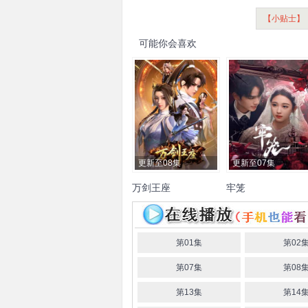
【小贴士】
可能你会喜欢
更新至08集
更新至07集
万剑王座
牢笼
李百惠
何昶希
陈建宇
昕仡
屈刚
金鑫
黄英
第01集
第02
第07集
第08
第13集
第14