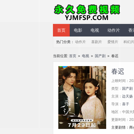
永久免费视频
首页
电影
电视
动作片
香
热门分类：
动作片
喜剧片
爱情片
科幻
当前位置:
首页
»
电视
»
国产剧
» 春迟
春迟
上映时间：20
类型：
国产剧
主演：
边天扬
导演：
喜子
地区：中国大
更新时间：2025/
主要剧情：商