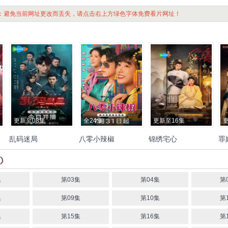
：避免当前网址更改而丢失，请点击右上方绿色字体免费看片网址！
更新至08集
全24集
更新至16集
乱码迷局
八零小辣椒
锦绣宅心
罪
于
牛骏峰
卢杉
嘉羿
董勇
苏
宗元圆
吴竹熙
刘以褐
王
朱丽岚
秦天宇
穆乐恩
王
方
倩薇
吕一丁
宿宇杰
王冠
人可
习芸熙
赵婉鹭山
安
泽轩
颜
淇
建霖
姜钰佳
王
集
第03集
第04集
第
铮
集
第09集
第10集
第
集
第15集
第16集
第