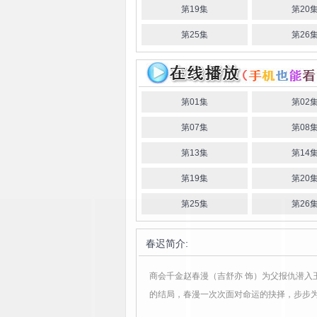
第19集
第20
第25集
第26
第01集
第02
第07集
第08
第13集
第14
第19集
第20
第25集
第26
春迟
简介:
商会千金赵春漫（吉舒亦 饰）为父报仇潜入
的结局，春漫一次次面对命运的抉择，步步