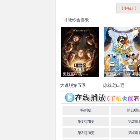
【小贴士】
可能你会喜欢
更新至08集
更新至20250814期
大逃脱第五季
你就宠ta吧
姜虎东
金东炫
柳炳宰
高
敖子逸
余承恩
颜安
沙
庚杓
边伯贤
吕珍九
汀
嵇嘉禾
范世錡
特别版
第10期
第1期加更
第2期
第3期加更
第4期