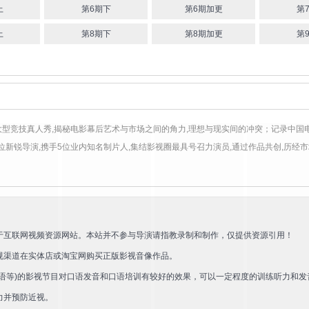
上
第6期下
第6期加更
第
上
第8期下
第8期加更
第
型竞技真人秀,揭秘电影幕后艺术与市场之间的角力,理想与现实间的冲突；记录中国
位新锐导演,携手5位业内知名制片人,集结影视圈最具号召力演员,通过作品共创,历经
于互联网视频资源网站。本站并不参与导演请指教录制和制作，仅提供资源引用！
规渠道在实体店或淘宝网购买正版影视音像作品。
语等)的影视节目对口语发音和口语培训有较好的效果，可以一定程度的训练听力和发
力并预防近视。