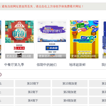
：避免当前网址更改而丢失，请点击右上方绿色字体免费看片网址！
更新至20250814期
更新至2025014期
更新至20250814期
更
中餐厅第九季
假期中的她们
地球超新鲜
我
一
黄晓明
丁禹兮
翟潇闻
尹
李艺彤
黄英
陈德容
王蓉
孙红雷
李乃文
陈赫
刘宇
何
浩宇
沈月
姜妍
江一燕
倪虹洁
李晟
张小
宁
龚俊
陈星旭
王玉雯
欧
棣
婉
管乐
李嘉琦
侯佩岑
邓
阳娣娣
童
上
第10期下
第10期加更
第
萃雯
宋妍霏
马吟吟
罗予
小
上
第2期下
第2期加更
第
彤
宋
上
第4期下
第4期加更
第