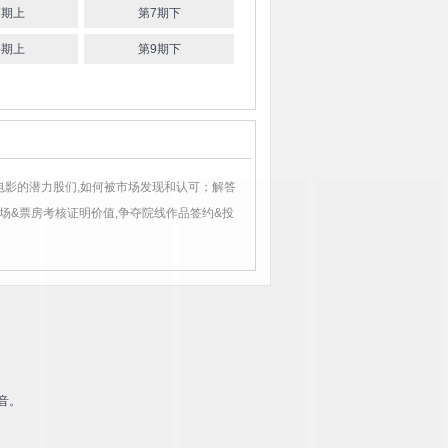
7期上
第7期下
9期上
第9期下
电影的潜力股们,如何被市场发现和认可；解答
市场&票房考核证明价值,争夺院线作品签约&投
音。