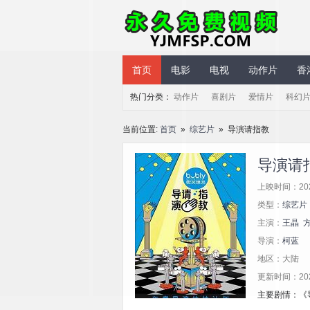
永久免费视频
首页
电影
电视
动作片
香
热门分类：
动作片
喜剧片
爱情片
科幻
当前位置:
首页
»
综艺片
» 导演请指教
导演请
上映时间：20
类型：
综艺片
主演：
王晶
导演：
柯蓝
地区：大陆
更新时间：2024/
主要剧情：《