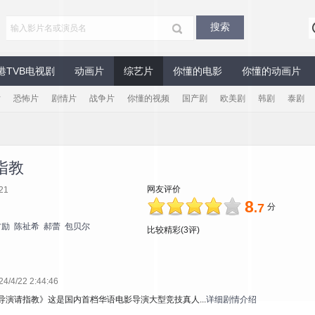
港TVB电视剧
动画片
综艺片
你懂的电影
你懂的动画片
片
恐怖片
剧情片
战争片
你懂的视频
国产剧
欧美剧
韩剧
泰剧
指教
网友评价
21
8
.7
分
方励
陈祉希
郝蕾
包贝尔
比较精彩(3评)
4/22 2:44:46
导演请指教》这是国内首档华语电影导演大型竞技真人...
详细剧情介绍