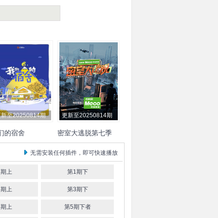
新至20250814期
更新至20250814期
们的宿舍
密室大逃脱第七季
炅
檀健次
李雪琴
王鹤
杨幂
大张伟
许凯
周笔畅
无需安装任何插件，即可快速播放
丁程鑫
杨迪
吴泽林
叶
彭昱畅
张宥浩
侯佩岑
王珞丹
李晟
张
1期上
第1期下
婉
祝绪丹
管乐
罗予彤
3期上
第3期下
妍霏
5期上
第5期下者